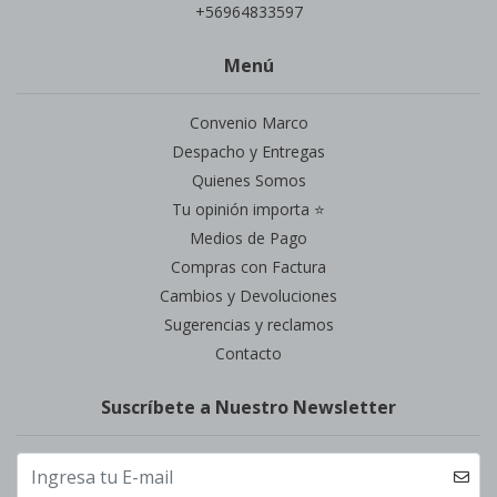
+56964833597
Menú
Convenio Marco
Despacho y Entregas
Quienes Somos
Tu opinión importa ⭐
Medios de Pago
Compras con Factura
Cambios y Devoluciones
Sugerencias y reclamos
Contacto
Suscríbete a Nuestro Newsletter