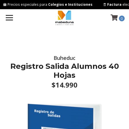
🏫 Precios especiales para
Colegios e Instituciones
🧾
Factura
elect
0
Buheduc
Registro Salida Alumnos 40
Hojas
$14.990