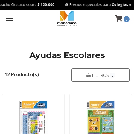
cho Gratuito sobre
$ 120.000
🏫 Precios especiales para
Colegios e In
0
Ayudas Escolares
12 Producto(s)
FILTROS
0