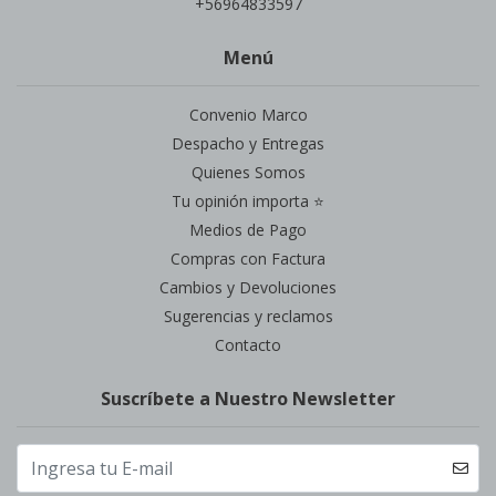
+56964833597
Menú
Convenio Marco
Despacho y Entregas
Quienes Somos
Tu opinión importa ⭐
Medios de Pago
Compras con Factura
Cambios y Devoluciones
Sugerencias y reclamos
Contacto
Suscríbete a Nuestro Newsletter