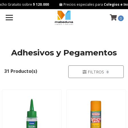
o Gratuito sobre
$ 120.000
🏫 Precios especiales para
Colegios e Inst
0
Adhesivos y Pegamentos
31 Producto(s)
FILTROS
0