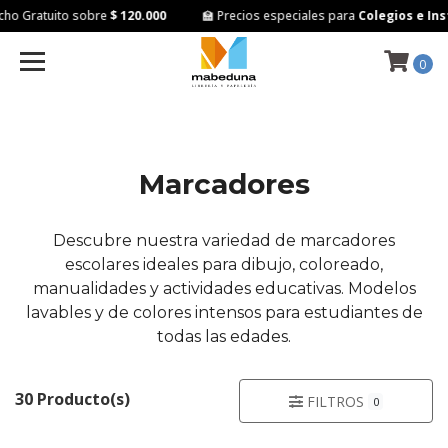
 Gratuito sobre
$ 120.000
🏫 Precios especiales para
Colegios e Insti
0
Marcadores
Descubre nuestra variedad de marcadores
escolares ideales para dibujo, coloreado,
manualidades y actividades educativas. Modelos
lavables y de colores intensos para estudiantes de
todas las edades.
30 Producto(s)
FILTROS
0