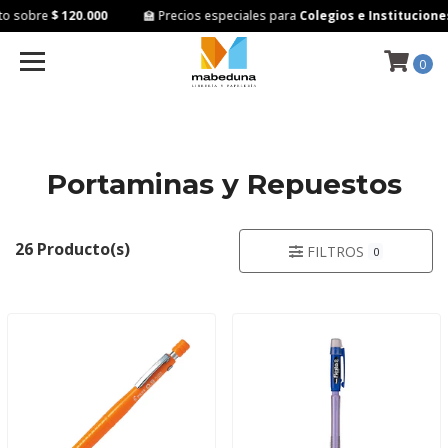
 sobre
$ 120.000
🏫 Precios especiales para
Colegios e Instituciones
0
Portaminas y Repuestos
26 Producto(s)
FILTROS
0