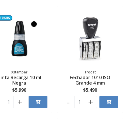
Xstamper
Trodat
inta Recarga 10 ml
Fechador 1010 ISO
Negra
Grande 4 mm
$5.990
$5.490
+
-
+