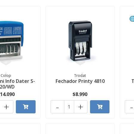
Colop
Trodat
ni Info Dater S-
Fechador Printy 4810
T
120/WD
14.090
$8.990
+
-
+
-