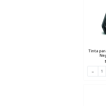
Tinta pa
Neg
-