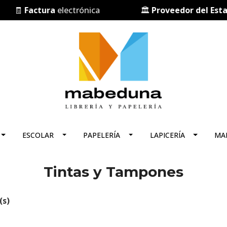

Factura
electrónica
🏛️
Proveedor del Estado
de
ESCOLAR
PAPELERÍA
LAPICERÍA
MA
Tintas y Tampones
(s)