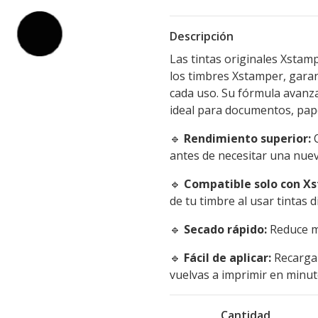
Descripción
Las tintas originales Xstam
los timbres Xstamper, garan
cada uso. Su fórmula avanza
ideal para documentos, pape
🔹
Rendimiento superior:
C
antes de necesitar una nuev
🔹
Compatible solo con X
de tu timbre al usar tintas
🔹
Secado rápido:
Reduce ma
🔹
Fácil de aplicar:
Recarga 
vuelvas a imprimir en minut
Cantidad