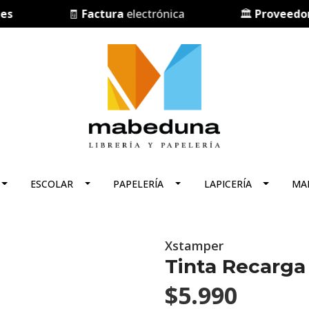
🧾
Factura
electrónica
🏛️
Proveedor de
ESCOLAR
PAPELERÍA
LAPICERÍA
MA
Xstamper
Tinta Recarga
$5.990