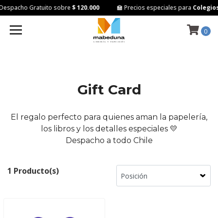
Despacho Gratuito sobre
$ 120.000
🏫 Precios especiales para
Colegios 
0
Gift Card
El regalo perfecto para quienes aman la papelería,
los libros y los detalles especiales 💛
Despacho a todo Chile
1 Producto(s)