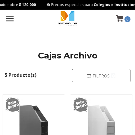
ito sobre
$ 120.000
🏫 Precios especiales para
Colegios e Institucion
0
Cajas Archivo
5 Producto(s)
FILTROS
0