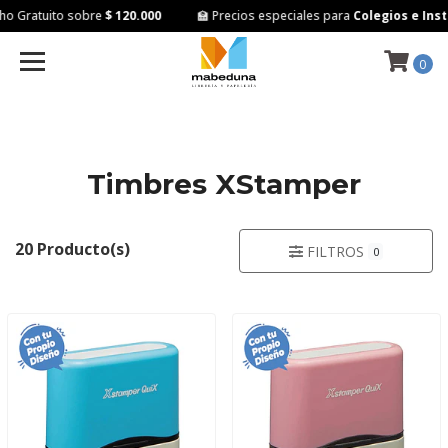
Gratuito sobre
$ 120.000
🏫 Precios especiales para
Colegios e Instit
0
Timbres XStamper
20 Producto(s)
FILTROS
0