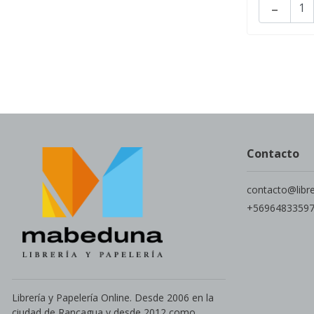
-
Contacto
contacto@libr
+5696483359
Librería y Papelería Online. Desde 2006 en la
ciudad de Rancagua y desde 2012 como