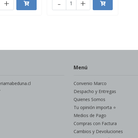
+
-
+
Menú
eriamabeduna.cl
Convenio Marco
7
Despacho y Entregas
Quienes Somos
Tu opinión importa ⭐
Medios de Pago
Compras con Factura
Cambios y Devoluciones