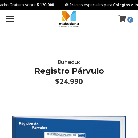
cho Gratuito sobre
$ 120.000
🏫 Precios especiales para
Colegios e Ins
0
Buheduc
Registro Párvulo
$24.990