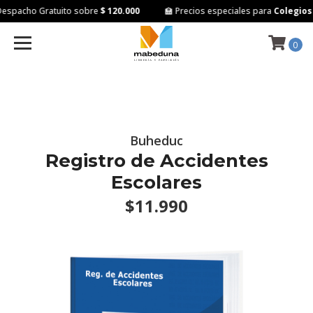
spacho Gratuito sobre
$ 120.000
🏫 Precios especiales para
Colegios e
0
Buheduc
Registro de Accidentes
Escolares
$11.990