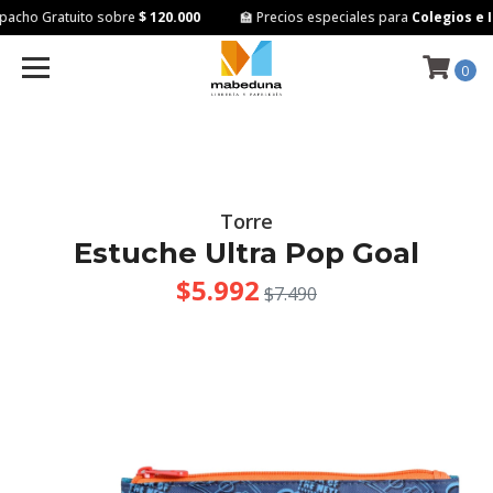
acho Gratuito sobre
$ 120.000
🏫 Precios especiales para
Colegios e In
0
Torre
Estuche Ultra Pop Goal
$5.992
$7.490