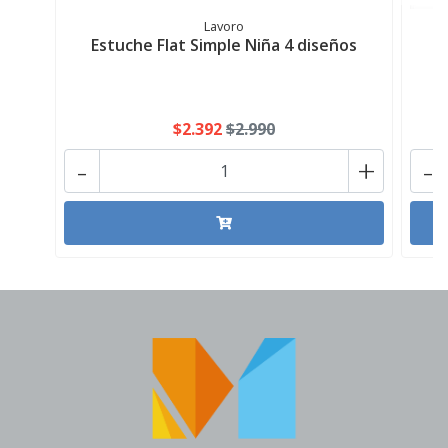
Lavoro
Estuche Flat Simple Niña 4 diseños
E
$2.392
$2.990
-
+
-