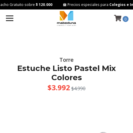
cho Gratuito sobre
$ 120.000
🏫 Precios especiales para
Colegios e In
0
Torre
Estuche Listo Pastel Mix
Colores
$3.992
$4.990