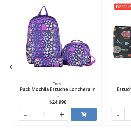
DESCUE
Torre
Pack Mochila Estuche Lonchera In
Estuc
..
$24.990
-
+
-