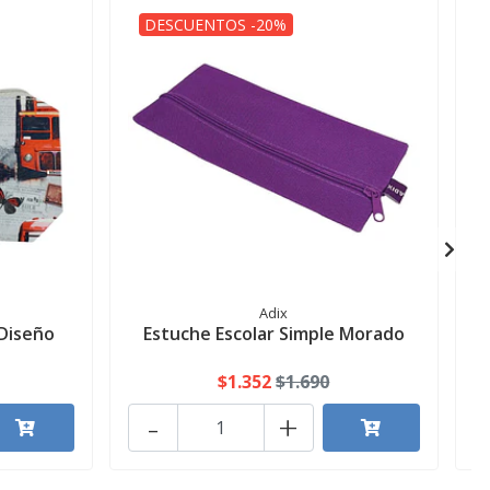
DESCUENTOS -20%
Adix
 Diseño
Estuche Escolar Simple Morado
$1.352
$1.690
-
+