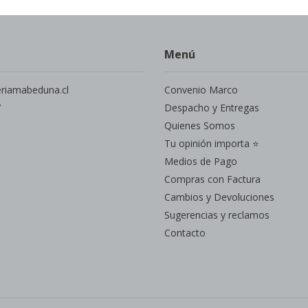
Menú
eriamabeduna.cl
Convenio Marco
7
Despacho y Entregas
Quienes Somos
Tu opinión importa ⭐
Medios de Pago
Compras con Factura
Cambios y Devoluciones
Sugerencias y reclamos
Contacto