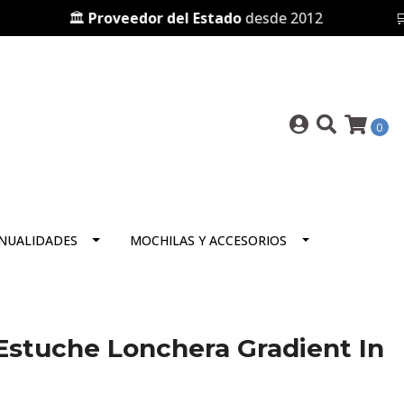
🏛️
Proveedor del Estado
desde 2012
🛒 Pres
0
NUALIDADES
MOCHILAS Y ACCESORIOS
Estuche Lonchera Gradient In