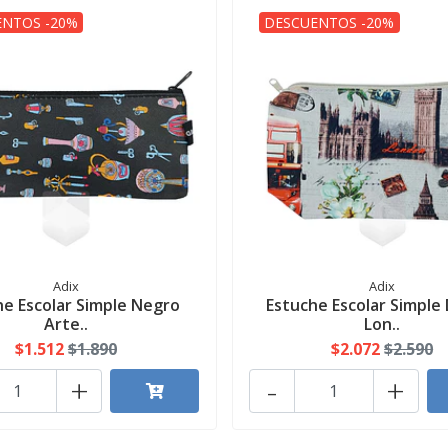
NTOS -20%
DESCUENTOS -20%
Adix
Adix
he Escolar Simple Negro
Estuche Escolar Simple
Arte..
Lon..
$1.512
$1.890
$2.072
$2.590
+
-
+