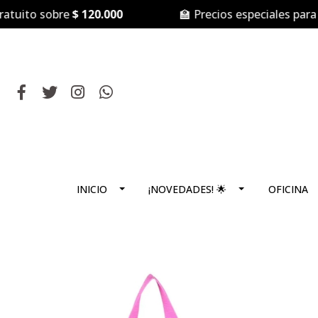
o sobre
$ 120.000
🏫 Precios especiales para
Coleg
INICIO
¡NOVEDADES! 🌟
OFICINA