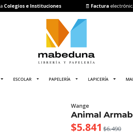
egios e Instituciones
🧾
Factura
electrónica
ESCOLAR
PAPELERÍA
LAPICERÍA
MA
Wange
Animal Armabl
$5.841
$6.490