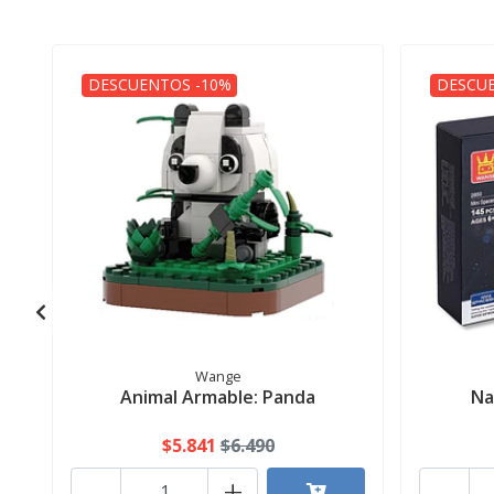
DESCUENTOS -10%
DESCUE
Wange
Animal Armable: Panda
Na
$5.841
$6.490
-
+
-