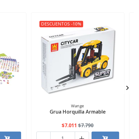
DESCUENTOS -10%
Wange
Grua Horquilla Armable
$7.011
$7.790
-
+