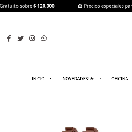
ito sobre
$ 120.000
🏫 Precios especiales para
Col
INICIO
¡NOVEDADES! 🌟
OFICINA