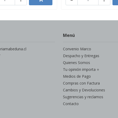
Menú
eriamabeduna.cl
Convenio Marco
7
Despacho y Entregas
Quienes Somos
Tu opinión importa ⭐
Medios de Pago
Compras con Factura
Cambios y Devoluciones
Sugerencias y reclamos
Contacto