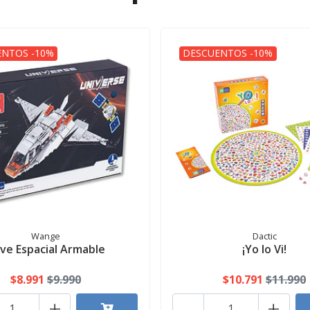
NTOS -10%
DESCUENTOS -10%
Wange
Dactic
ve Espacial Armable
¡Yo lo Vi!
$8.991
$9.990
$10.791
$11.990
+
-
+