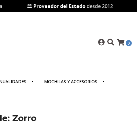
🏛️
Proveedor del Estado
desde 2012
🛒 P
0
NUALIDADES
MOCHILAS Y ACCESORIOS
e: Zorro