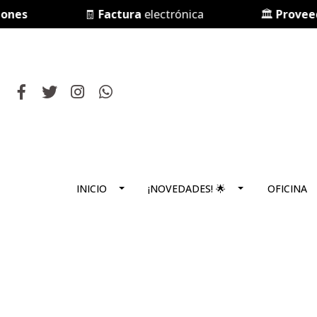
s
🧾
Factura
electrónica
🏛️
Proveedor d
INICIO
¡NOVEDADES! 🌟
OFICINA