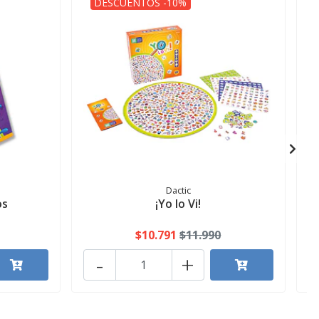
DESCUENTOS -10%
Dactic
os
¡Yo lo Vi!
$10.791
$11.990
-
+