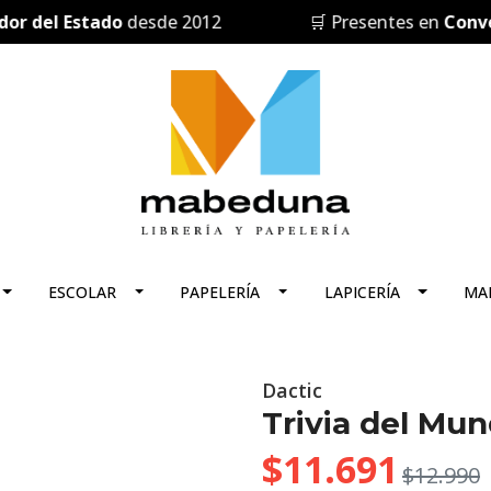
el Estado
desde 2012
🛒 Presentes en
Convenio
ESCOLAR
PAPELERÍA
LAPICERÍA
MA
Dactic
Trivia del Mu
$11.691
$12.990