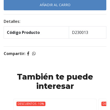
Detalles:
Código Producto
D230013
Compartir:
También te puede
interesar
DESCUENTOS -10%
DESC