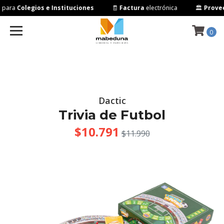
para
Colegios e Instituciones
🧾
Factura
electrónica
🏛️
Proveed
0
Dactic
Trivia de Futbol
$10.791
$11.990