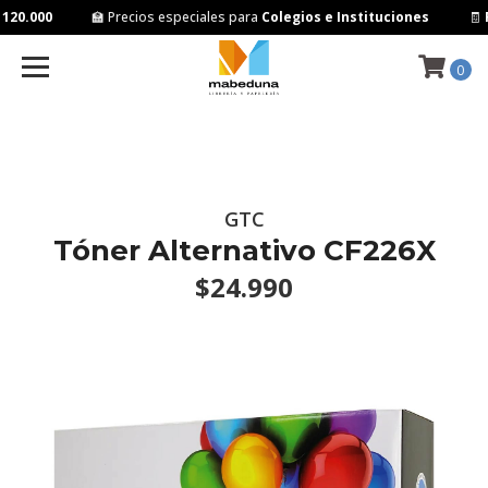
120.000
🏫 Precios especiales para
Colegios e Instituciones
🧾
F
0
GTC
Tóner Alternativo CF226X
$24.990