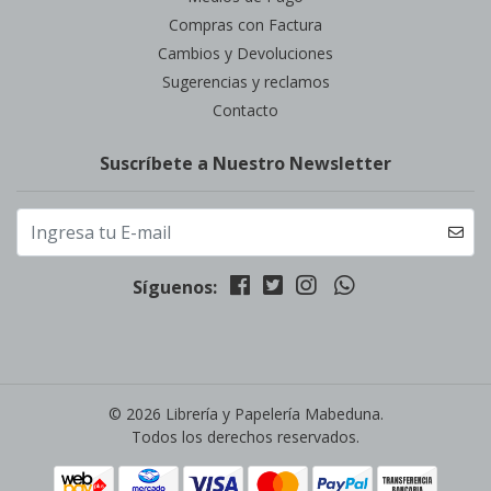
Compras con Factura
Cambios y Devoluciones
Sugerencias y reclamos
Contacto
Suscríbete a Nuestro Newsletter
Síguenos:
© 2026 Librería y Papelería Mabeduna.
Todos los derechos reservados.