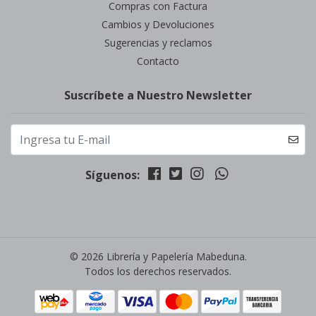
Compras con Factura
Cambios y Devoluciones
Sugerencias y reclamos
Contacto
Suscríbete a Nuestro Newsletter
Síguenos:
© 2026 Librería y Papelería Mabeduna.
Todos los derechos reservados.