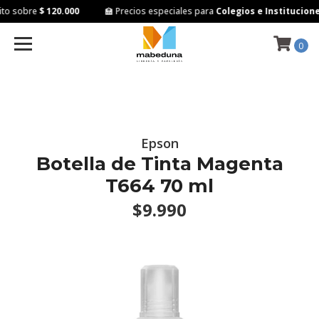
to sobre
$ 120.000
🏫 Precios especiales para
Colegios e Institucione
0
Epson
Botella de Tinta Magenta
T664 70 ml
$9.990