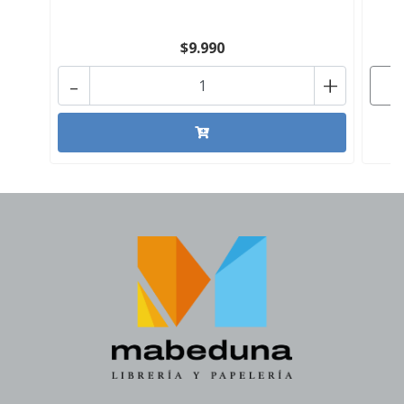
$9.990
-
+