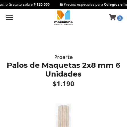
cho Gratuito sobre
$ 120.000
🏫 Precios especiales para
Colegios e Ins
0
Proarte
Palos de Maquetas 2x8 mm 6
Unidades
$1.190