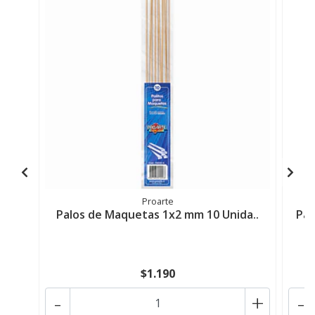
Proarte
Palos de Maquetas 1x2 mm 10 Unida..
Pal
$1.190
-
+
-