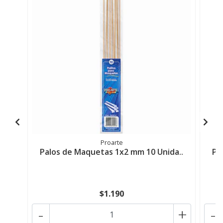
Proarte
Palos de Maquetas 1x2 mm 10 Unida..
Pa
$1.190
-
+
-