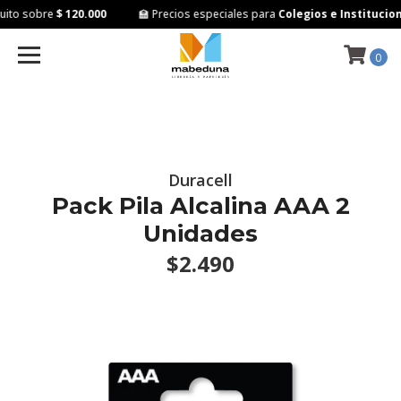
ito sobre
$ 120.000
🏫 Precios especiales para
Colegios e Institucion
0
Duracell
Pack Pila Alcalina AAA 2
Unidades
$2.490