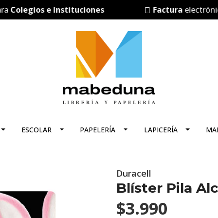
olegios e Instituciones
🧾
Factura
electrónica
ESCOLAR
PAPELERÍA
LAPICERÍA
MA
Duracell
Blíster Pila A
$3.990