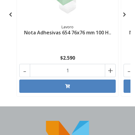
Lavoro
Nota Adhesivas 654 76x76 mm 100 H..
No
$2.590
-
+
-