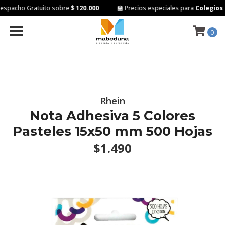
spacho Gratuito sobre
$ 120.000
🏫 Precios especiales para
Colegios e
0
Rhein
Nota Adhesiva 5 Colores
Pasteles 15x50 mm 500 Hojas
$1.490