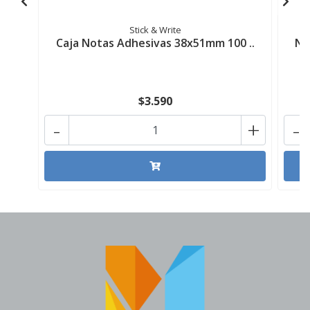
Stick & Write
Caja Notas Adhesivas 38x51mm 100 ..
No
$3.590
-
+
-