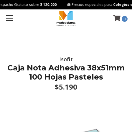
pacho Gratuito sobre
$ 120.000
🏫 Precios especiales para
Colegios e 
0
Isofit
Caja Nota Adhesiva 38x51mm
100 Hojas Pasteles
$5.190