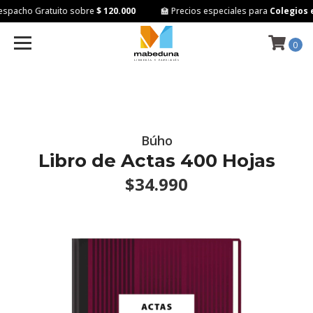
spacho Gratuito sobre
$ 120.000
🏫 Precios especiales para
Colegios e 
0
Búho
Libro de Actas 400 Hojas
$34.990