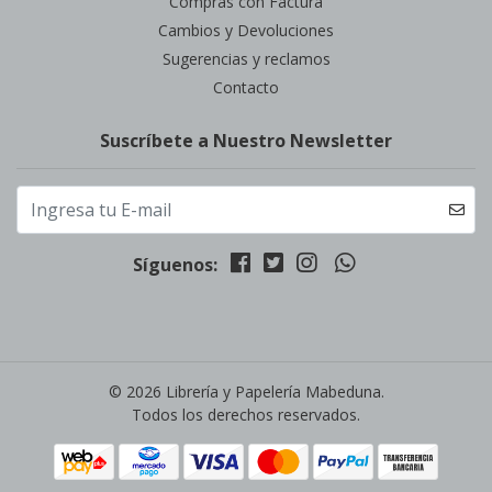
Compras con Factura
Cambios y Devoluciones
Sugerencias y reclamos
Contacto
Suscríbete a Nuestro Newsletter
Síguenos:
© 2026 Librería y Papelería Mabeduna.
Todos los derechos reservados.