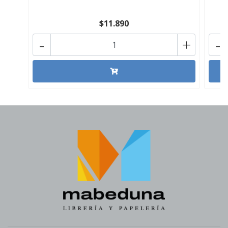
$11.890
-
+
-