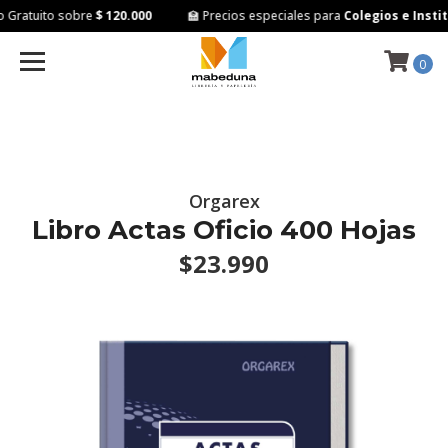
Gratuito sobre
$ 120.000
🏫 Precios especiales para
Colegios e Instit
0
Orgarex
Libro Actas Oficio 400 Hojas
$23.990