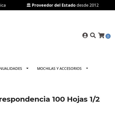
🏛️
Proveedor del Estado
desde 2012
🛒
0
NUALIDADES
MOCHILAS Y ACCESORIOS
rrespondencia 100 Hojas 1/2