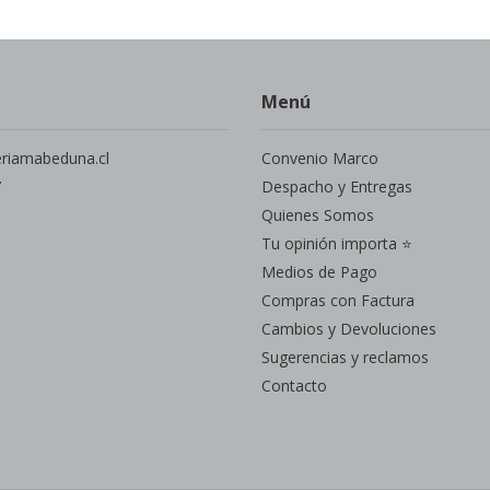
Menú
eriamabeduna.cl
Convenio Marco
7
Despacho y Entregas
Quienes Somos
Tu opinión importa ⭐
Medios de Pago
Compras con Factura
Cambios y Devoluciones
Sugerencias y reclamos
Contacto