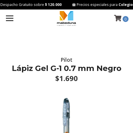
Despacho Gratuito sobre
$ 120.000
🏫 Precios especiales para
Colegios
0
Pilot
Lápiz Gel G-1 0.7 mm Negro
$1.690