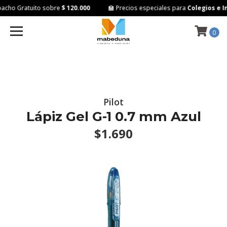
cho Gratuito sobre
$ 120.000
🏫 Precios especiales para
Colegios e In
0
Pilot
Lápiz Gel G-1 0.7 mm Azul
$1.690