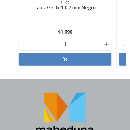
Pilot
Lápiz Gel G-1 0.7 mm Negro
L
$1.690
-
+
-