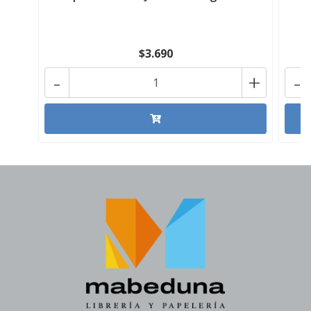
$3.690
-
+
-