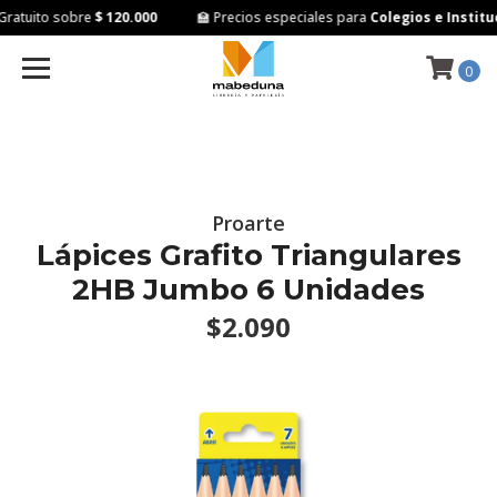
ratuito sobre
$ 120.000
🏫 Precios especiales para
Colegios e Instituc
0
Proarte
Lápices Grafito Triangulares
2HB Jumbo 6 Unidades
$2.090