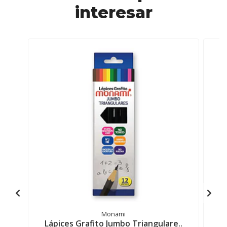
interesar
Monami
Lápices Grafito Jumbo Triangulare..
L