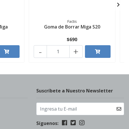
Factis
Miga
Goma de Borrar Miga S20
$690
-
+
Suscríbete a Nuestro Newsletter
Síguenos: