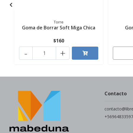
Torre
Goma de Borrar Soft Miga Chica
Gom
$160
-
+
Contacto
contacto@libr
+5696483359