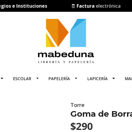
s e Instituciones
🧾
Factura
electrónica
ESCOLAR
PAPELERÍA
LAPICERÍA
MA
Torre
Goma de Borra
$290