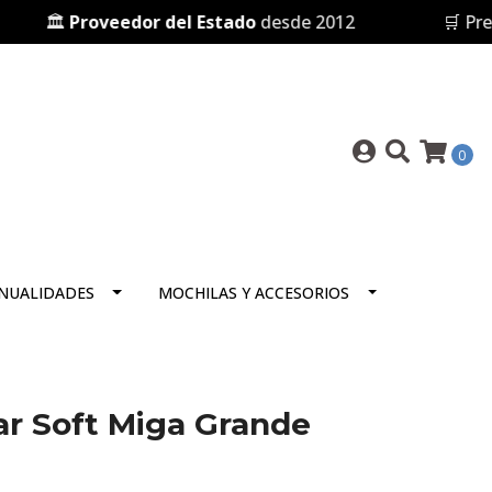
🏛️
Proveedor del Estado
desde 2012
🛒 Prese
0
NUALIDADES
MOCHILAS Y ACCESORIOS
r Soft Miga Grande