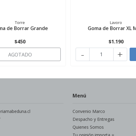
Torre
Lavoro
a de Borrar Grande
Goma de Borrar XL 
$450
$1.190
-
+
AGOTADO
Menú
eriamabeduna.cl
Convenio Marco
7
Despacho y Entregas
Quienes Somos
Tu opinión importa ⭐