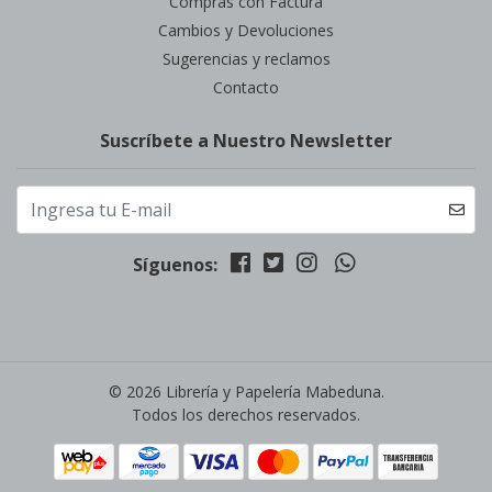
Compras con Factura
Cambios y Devoluciones
Sugerencias y reclamos
Contacto
Suscríbete a Nuestro Newsletter
Síguenos:
© 2026 Librería y Papelería Mabeduna.
Todos los derechos reservados.