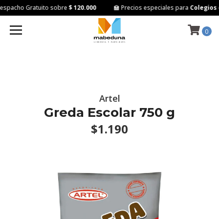
spacho Gratuito sobre
$ 120.000
🏫 Precios especiales para
Colegios e
0
Artel
Greda Escolar 750 g
$1.190