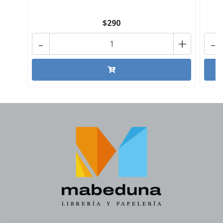
$290
-
+
-