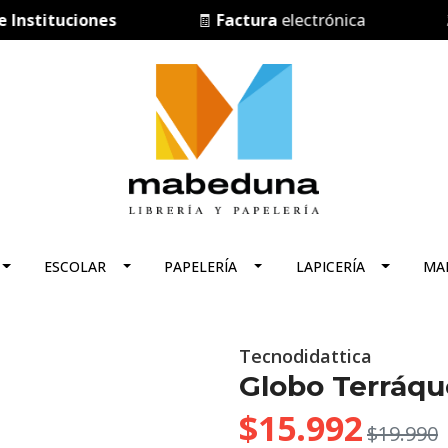
stituciones
🧾
Factura
electrónica
🏛️
P
ESCOLAR
PAPELERÍA
LAPICERÍA
MA
Tecnodidattica
Globo Terráque
$15.992
$19.990