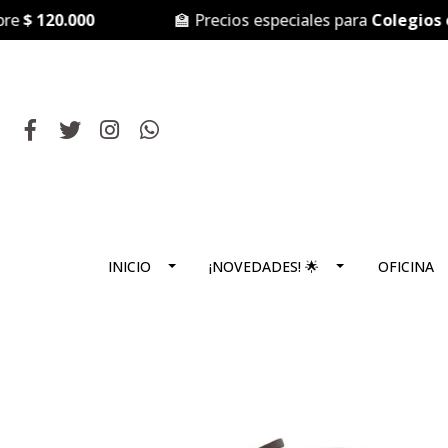
 120.000
🏫 Precios especiales para
Colegios e In
INICIO
¡NOVEDADES! 🌟
OFICINA