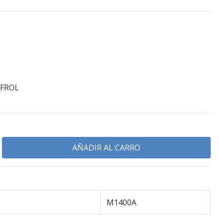
IFROL
M1400A