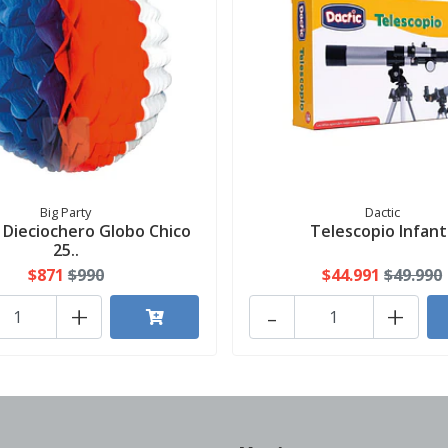
Big Party
Dactic
Dieciochero Globo Chico
Telescopio Infanti
25..
$871
$990
$44.991
$49.990
+
-
+