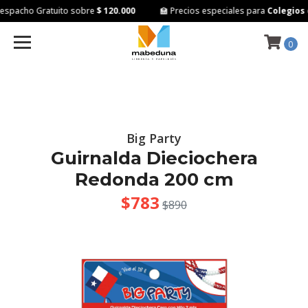
spacho Gratuito sobre
$ 120.000
🏫 Precios especiales para
Colegios e
0
Big Party
Guirnalda Dieciochera
Redonda 200 cm
$783
$890