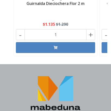
Guirnalda Dieciochera Flor 2 m
Gu
$1.135
$1.290
-
+
-