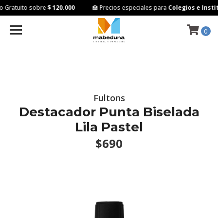
 Gratuito sobre
$ 120.000
🏫 Precios especiales para
Colegios e Instit
0
Fultons
Destacador Punta Biselada
Lila Pastel
$690