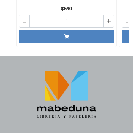
$690
-
+
-