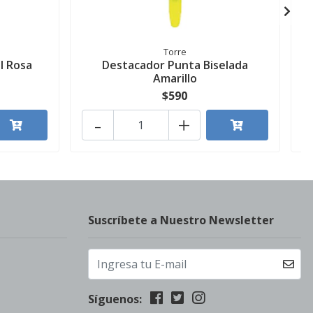
Torre
l Rosa
Destacador Punta Biselada
Amarillo
$590
-
+
Suscríbete a Nuestro Newsletter
Síguenos: