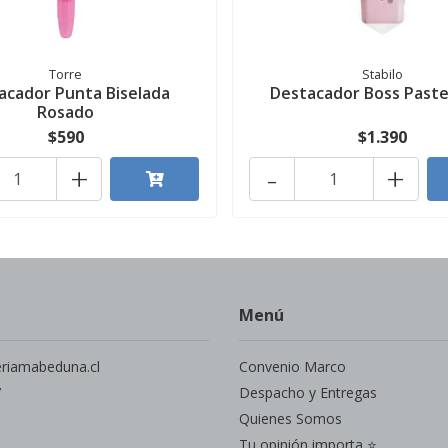
Torre
Stabilo
acador Punta Biselada
Destacador Boss Paste
Rosado
$590
$1.390
+
-
+
Menú
eriamabeduna.cl
Convenio Marco
7
Despacho y Entregas
Quienes Somos
Tu opinión importa ⭐