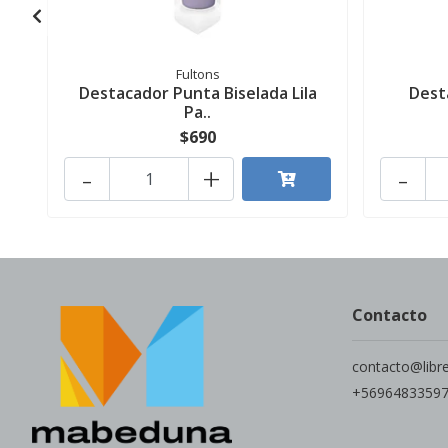
Fultons
Destacador Punta Biselada Lila
Dest
Pa..
$690
-
+
-
Contacto
contacto@libr
+5696483359