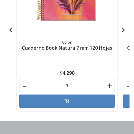
Colón
Cuaderno Book Natura 7 mm 120 Hojas
Cu
$4.290
-
+
-