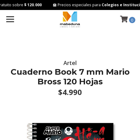
tuito sobre
$ 120.000
🏫 Precios especiales para
Colegios e Instituci
0
Artel
Cuaderno Book 7 mm Mario
Bross 120 Hojas
$4.990