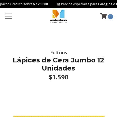
acho Gratuito sobre
$ 120.000
🏫 Precios especiales para
Colegios e I
0
Fultons
Lápices de Cera Jumbo 12
Unidades
$1.590