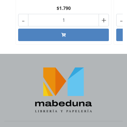
$1.790
-
+
-