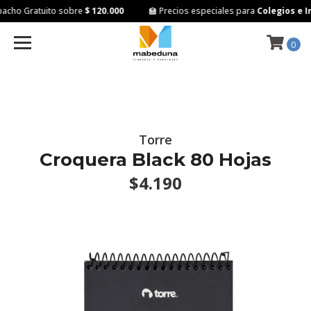
cho Gratuito sobre
$ 120.000
🏫 Precios especiales para
Colegios e In
0
Torre
Croquera Black 80 Hojas
$4.190