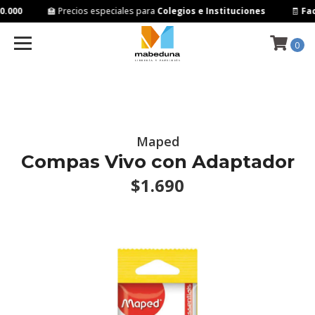
.000
🏫 Precios especiales para
Colegios e Instituciones
🧾
Fac
0
Maped
Compas Vivo con Adaptador
$1.690