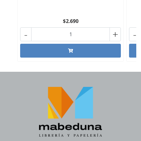
$2.690
-
+
-