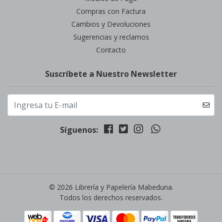
Compras con Factura
Cambios y Devoluciones
Sugerencias y reclamos
Contacto
Suscríbete a Nuestro Newsletter
Síguenos:
© 2026 Librería y Papelería Mabeduna.
Todos los derechos reservados.