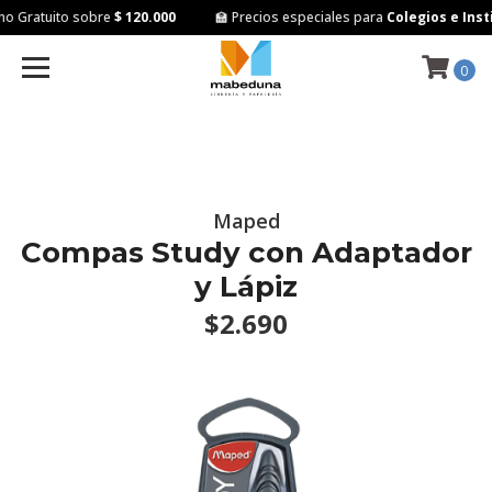
 Gratuito sobre
$ 120.000
🏫 Precios especiales para
Colegios e Insti
0
Maped
Compas Study con Adaptador
y Lápiz
$2.690