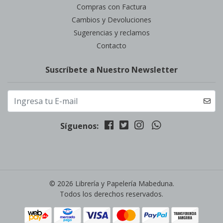
Compras con Factura
Cambios y Devoluciones
Sugerencias y reclamos
Contacto
Suscríbete a Nuestro Newsletter
Síguenos:
© 2026 Librería y Papelería Mabeduna.
Todos los derechos reservados.