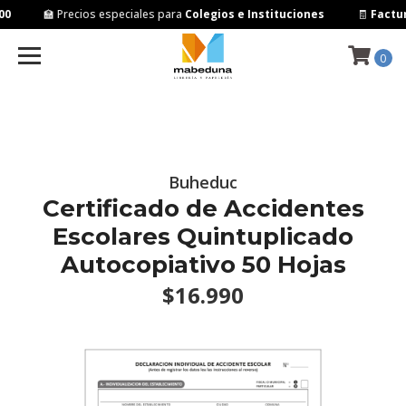
0
🏫 Precios especiales para
Colegios e Instituciones
🧾
Factur
0
Buheduc
Certificado de Accidentes
Escolares Quintuplicado
Autocopiativo 50 Hojas
$16.990