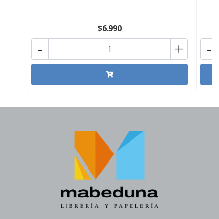
$6.990
-
+
-