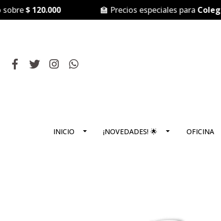
bre
$ 120.000
🏫 Precios especiales para
Colegios 
INICIO
¡NOVEDADES! 🌟
OFICINA