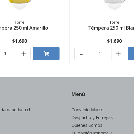
Torre
Torre
pera 250 ml Amarillo
Témpera 250 ml Bla
$1.690
$1.690
+
-
+
Menú
eriamabeduna.cl
Convenio Marco
7
Despacho y Entregas
Quienes Somos
Tu opinión importa ⭐