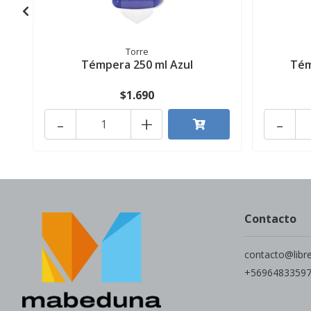
Torre
Témpera 250 ml Azul
Tém
$1.690
-
+
-
Contacto
contacto@libr
+5696483359