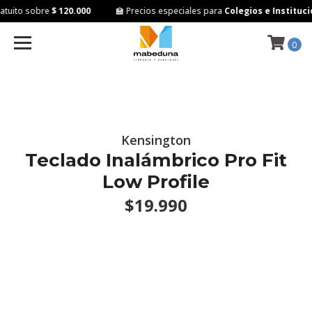
tuito sobre
$ 120.000
🏫 Precios especiales para
Colegios e Institucio
0
Kensington
Teclado Inalámbrico Pro Fit
Low Profile
$19.990