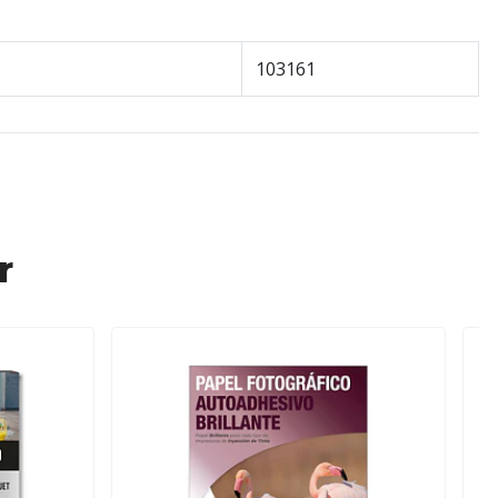
103161
r