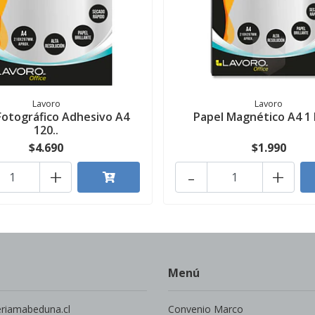
Lavoro
Lavoro
Fotográfico Adhesivo A4
Papel Magnético A4 1
120..
$4.690
$1.990
+
-
+
Menú
eriamabeduna.cl
Convenio Marco