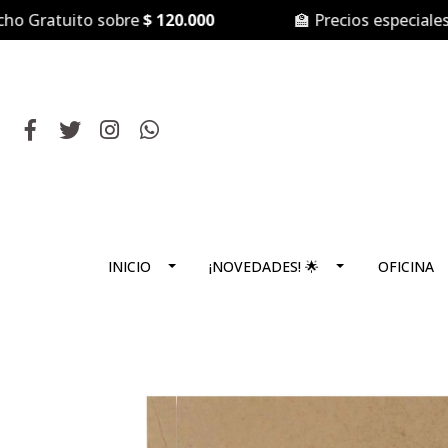
ratuito sobre
$ 120.000
🏫 Precios especiales par
INICIO
¡NOVEDADES! 🌟
OFICINA