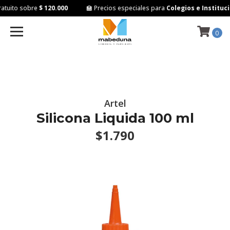
tuito sobre
$ 120.000
🏫 Precios especiales para
Colegios e Instituci
0
Artel
Silicona Liquida 100 ml
$1.790