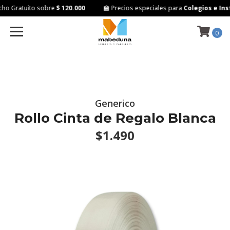
o Gratuito sobre
$ 120.000
🏫 Precios especiales para
Colegios e Inst
0
Generico
Rollo Cinta de Regalo Blanca
$1.490